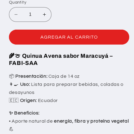
Quantity
Decrease
Increase
quantity
quantity
for
for
QUINU
QUINU
AGREGAR AL CARRITO
AVENA
AVENA
MARACUYA
MARACUYA
🌾🍈
Quinua Avena sabor Maracuyá –
FABI-SAA
📦
Presentación:
Caja de 14 oz
👩🍳
Uso:
Lista para preparar bebidas, coladas o
desayunos
🇪🇨
Origen:
Ecuador
✨ Beneficios:
• Aporte natural de
energía, fibra y proteína vegetal
💪