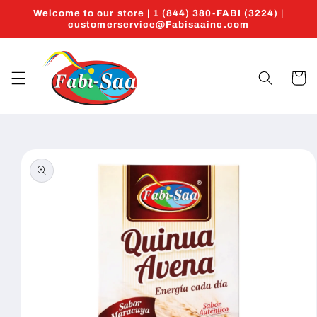
Skip to
Welcome to our store | 1 (844) 380-FABI (3224) |
content
customerservice@Fabisaainc.com
Cart
Skip to
product
information