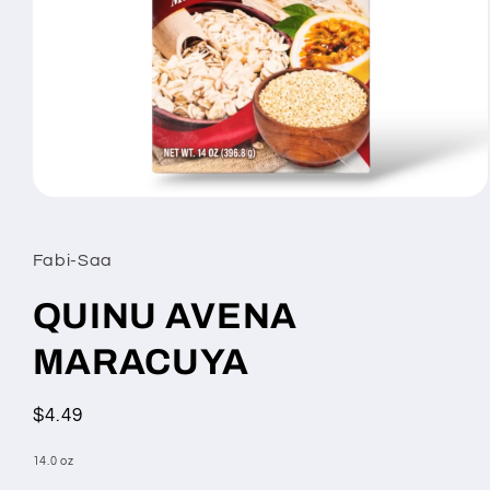
Open
media
1
in
Fabi-Saa
modal
QUINU AVENA
MARACUYA
Regular
$4.49
price
14.0 oz