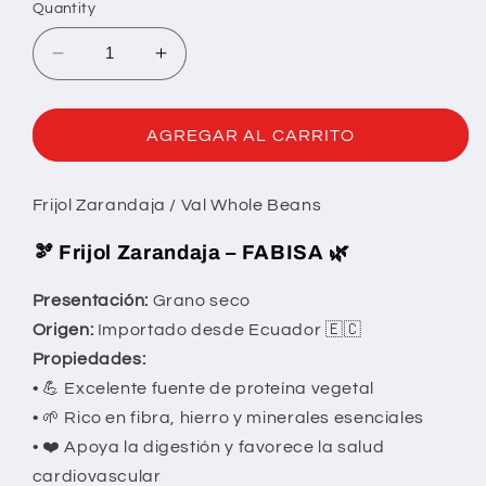
Quantity
Decrease
Increase
quantity
quantity
for
for
FRIJOL
FRIJOL
AGREGAR AL CARRITO
ZARANDAJA
ZARANDAJA
Frijol Zarandaja / Val Whole Beans
🫘
Frijol Zarandaja – FABISA
🌿
Presentación:
Grano seco
Origen:
Importado desde Ecuador 🇪🇨
Propiedades:
• 💪 Excelente fuente de proteína vegetal
• 🌱 Rico en fibra, hierro y minerales esenciales
• ❤️ Apoya la digestión y favorece la salud
cardiovascular