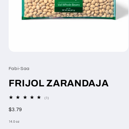
Open
media
1
in
Fabi-Saa
modal
FRIJOL ZARANDAJA
1
(1)
total
reviews
Regular
$3.79
price
14.0 oz