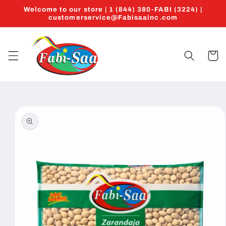
Skip to
Welcome to our store | 1 (844) 380-FABI (3224) |
content
customerservice@Fabisaainc.com
Cart
Skip to
product
information