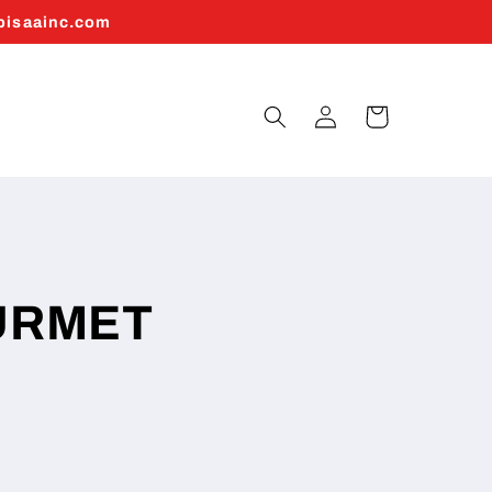
abisaainc.com
Log
Cart
in
URMET