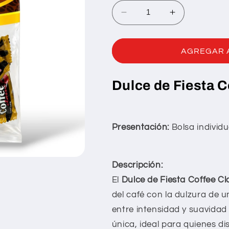
Decrease
Increase
quantity
quantity
for
for
CAFE
CAFE
AGREGAR 
GOURMET
GOURMET
Dulce de Fiesta C
Presentación:
Bolsa individu
Descripción:
El
Dulce de Fiesta Coffee C
del café con la dulzura de 
entre intensidad y suavida
única, ideal para quienes di