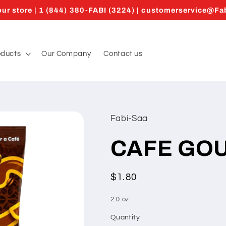
ur store | 1 (844) 380-FABI (3224) | customerservice@F
oducts
Our Company
Contact us
Fabi-Saa
CAFE GO
Regular
$1.80
price
2.0 oz
Quantity