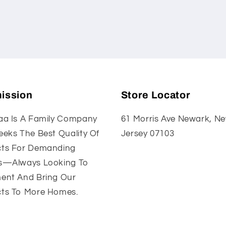
ission
Store Locator
aa Is A Family Company
61 Morris Ave Newark, N
eeks The Best Quality Of
Jersey 07103
ts For Demanding
s—Always Looking To
ent And Bring Our
ts To More Homes.