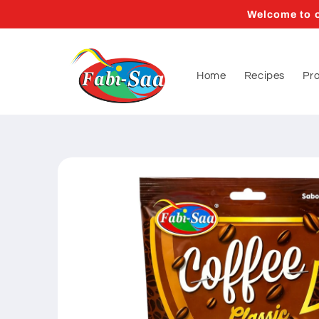
Skip to
Welcome to o
content
Home
Recipes
Pr
Skip to
product
information