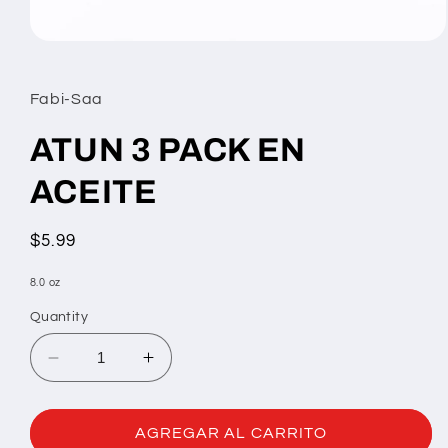
Open
media
1
in
Fabi-Saa
modal
ATUN 3 PACK EN
ACEITE
Regular
$5.99
price
8.0 oz
Quantity
Decrease
Increase
quantity
quantity
for
for
ATUN
ATUN
AGREGAR AL CARRITO