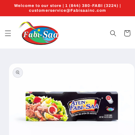
Skip to
Welcome to our store | 1 (844) 380-FABI (3224) |
content
customerservice@Fabisaainc.com
Cart
Skip to
product
information