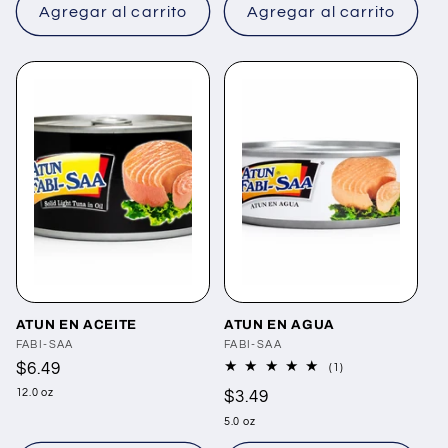
Agregar al carrito
Agregar al carrito
ATUN EN ACEITE
ATUN EN AGUA
Proveedor:
FABI-SAA
Proveedor:
FABI-SAA
Precio
$6.49
1
(1)
reseñas
habitual
12.0 oz
Precio
$3.49
totales
habitual
5.0 oz