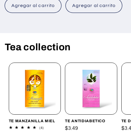
Agregar al carrito
Agregar al carrito
Tea collection
TE MANZANILLA MIEL
TE ANTIDIABETICO
TE 
Precio
$3.49
Pre
$3.
4
(4)