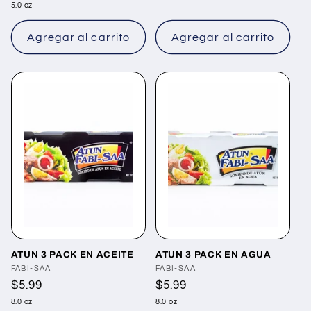
habitual
5.0 oz
Agregar al carrito
Agregar al carrito
ATUN 3 PACK EN ACEITE
ATUN 3 PACK EN AGUA
Proveedor:
FABI-SAA
Proveedor:
FABI-SAA
Precio
$5.99
Precio
$5.99
habitual
habitual
8.0 oz
8.0 oz