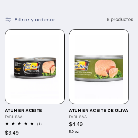
Filtrar y ordenar
8 productos
ATUN EN ACEITE
ATUN EN ACEITE DE OLIVA
Proveedor:
FABI-SAA
Proveedor:
FABI-SAA
Precio
$4.49
1
(1)
reseñas
habitual
5.0 oz
Precio
$3.49
totales