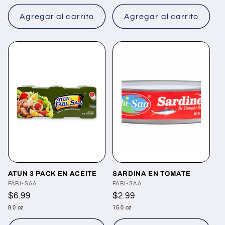
Agregar al carrito
Agregar al carrito
ATUN 3 PACK EN ACEITE
SARDINA EN TOMATE
Proveedor:
FABI-SAA
Proveedor:
FABI-SAA
Precio
$6.99
Precio
$2.99
habitual
habitual
8.0 oz
15.0 oz