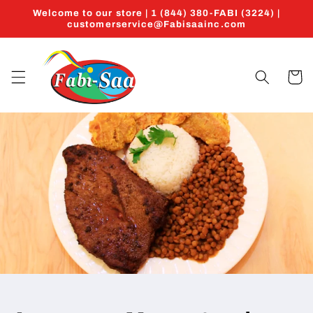
Skip to
Welcome to our store | 1 (844) 380-FABI (3224) |
content
customerservice@Fabisaainc.com
Cart